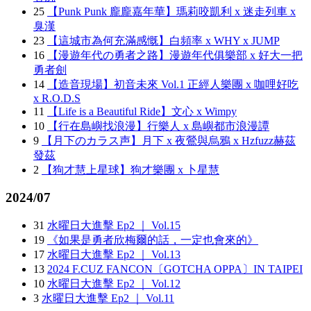
25
【Punk Punk 龐龐嘉年華】瑪莉咬凱利 x 迷走列車 x
臭漢
23
【這城市為何充滿感慨】白頻率 x WHY x JUMP
16
【漫遊年代の勇者之路】漫遊年代俱樂部 x 好大一把
勇者劍
14
【造音現場】初音未來 Vol.1 正經人樂團 x 咖哩好吃
x R.O.D.S
11
【Life is a Beautiful Ride】文心 x Wimpy
10
【行在島嶼找浪漫】行樂人 x 島嶼都市浪漫譚
9
【月下のカラス声】月下 x 夜鶯與烏鴉 x Hzfuzz赫茲
發茲
2
【狗才慧上星球】狗才樂團 x 卜星慧
2024/07
31
水曜日大進擊 Ep2 ｜ Vol.15
19
《如果是勇者欣梅爾的話，一定也會來的》
17
水曜日大進擊 Ep2 ｜ Vol.13
13
2024 F.CUZ FANCON〔GOTCHA OPPA〕IN TAIPEI
10
水曜日大進擊 Ep2 ｜ Vol.12
3
水曜日大進擊 Ep2 ｜ Vol.11