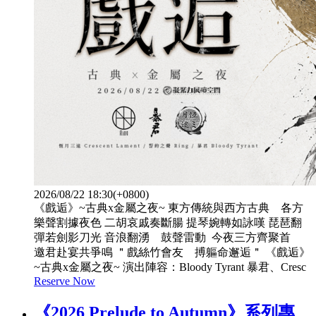
2026/08/22 18:30(+0800)
《戲逅》~古典x金屬之夜~ 東方傳統與西方古典 各方
樂聲割據夜色 二胡哀戚奏斷腸 提琴婉轉如詠嘆 琵琶翻
彈若劍影刀光 音浪翻湧 鼓聲雷動 今夜三方齊聚首
邀君赴宴共爭鳴 ＂戲絲竹會友 搏軀命邂逅＂ 《戲逅》
~古典x金屬之夜~ 演出陣容：Bloody Tyrant 暴君、Cresc
Reserve Now
《2026 Prelude to Autumn》系列專