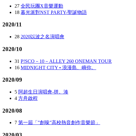
27
全民玩團X音樂運動
18
暮光派對NST PARTY-聖誕物語
2020/11
28
2020以波之名演唱會
2020/10
31
P!SCO－10－ALLEY 260 ONEMAN TOUR
16
MIDNIGHT CITY • 浪漫島、嶼你。
2020/09
5
阿超生日演唱會-拼。湊
4
方舟啟程
2020/08
7
第一屆「”創噪”高校熱音創作音樂節」
2020/03