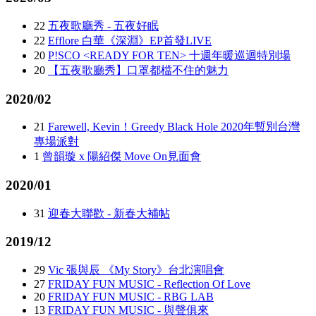
22
五夜歌廳秀 - 五夜好眠
22
Efflore 白華《深淵》EP首發LIVE
20
P!SCO <READY FOR TEN> 十週年暖巡迴特別場
20
【五夜歌廳秀】口罩都檔不住的魅力
2020/02
21
Farewell, Kevin！Greedy Black Hole 2020年暫別台灣
專場派對
1
曾韻璇 x 陽紹傑 Move On見面會
2020/01
31
迎春大聯歡 - 新春大補帖
2019/12
29
Vic 張與辰 《My Story》台北演唱會
27
FRIDAY FUN MUSIC - Reflection Of Love
20
FRIDAY FUN MUSIC - RBG LAB
13
FRIDAY FUN MUSIC - 與聲俱來