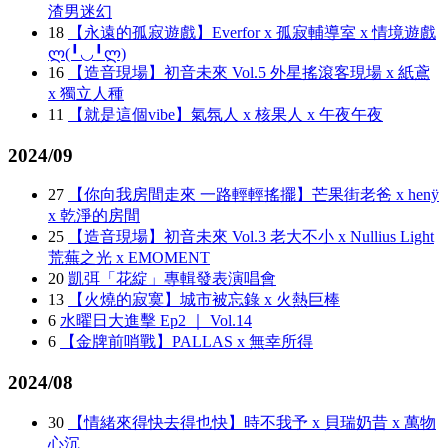
渣男迷幻
18
【永遠的孤寂遊戲】Everfor x 孤寂輔導室 x 情境遊戲
ლ(╹◡╹ლ)
16
【造音現場】初音未來 Vol.5 外星搖滾客現場 x 紙鳶
x 獨立人種
11
【就是這個vibe】氣氛人 x 核果人 x 午夜午夜
2024/09
27
【你向我房間走來 一路輕輕搖擺】芒果街老爸 x henÿ
x 乾淨的房間
25
【造音現場】初音未來 Vol.3 老大不小 x Nullius Light
荒蕪之光 x EMOMENT
20
凱弭「花綻」專輯發表演唱會
13
【火燒的寂寞】城市被忘錄 x 火熱巨棒
6
水曜日大進擊 Ep2 ｜ Vol.14
6
【金牌前哨戰】PALLAS x 無幸所得
2024/08
30
【情緒來得快去得也快】時不我予 x 貝瑞奶昔 x 萬物
心沉