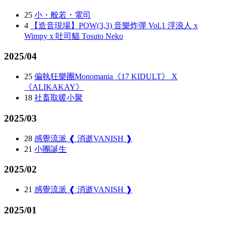
25
小・般若・電司
4
【造音現場】POW(3,3) 音樂炸彈 Vol.1 浮浪人 x
Wimpy x 吐司貓 Tosuto Neko
2025/04
25
偏執狂樂團Monomania《17 KIDULT》 X
《ALIKAKAY》
18
社畜取暖小聚
2025/03
28
感覺流派 ❰ 消逝VANISH ❱
21
小團誕生
2025/02
21
感覺流派 ❰ 消逝VANISH ❱
2025/01