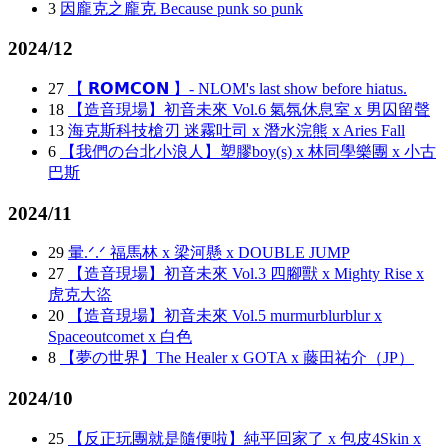
3
因龐克之龐克 Because punk so punk
2024/12
27
【 𝗥𝗢𝗠𝗖𝗢𝗡 】- NLOM's last show before hiatus.
18
【造音現場】初音未來 Vol.6 氣氛休息室 x 男囚留聲
13
海克斯科技槍刃 迷霧吐司 x 潛水浣熊 x Aries Fall
6
【我們の台北小浪人】塑膠boy(s) x 林同學樂團 x 小古
巴斯
2024/11
29
暈.ᐟ.ᐟ 福馬林 x 梁河懸 x DOUBLE JUMP
27
【造音現場】初音未來 Vol.3 四腳獸 x Mighty Rise x
虎克大盜
20
【造音現場】初音未來 Vol.5 murmurblurblur x
Spaceoutcomet x 白色
8
【夢の世界】The Healer x GOTA x 藤田祐介（JP）
2024/10
25
【反正玩團就是隨便啦】純平回家了 x 包皮4Skin x