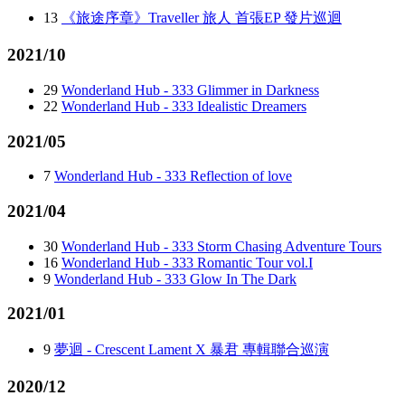
13
《旅途序章》Traveller 旅人 首張EP 發片巡迴
2021/10
29
Wonderland Hub - 333 Glimmer in Darkness
22
Wonderland Hub - 333 Idealistic Dreamers
2021/05
7
Wonderland Hub - 333 Reflection of love
2021/04
30
Wonderland Hub - 333 Storm Chasing Adventure Tours
16
Wonderland Hub - 333 Romantic Tour vol.I
9
Wonderland Hub - 333 Glow In The Dark
2021/01
9
夢迴 - Crescent Lament X 暴君 專輯聯合巡演
2020/12