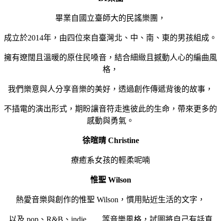
畢業自國立臺師大的民謠樂團，
成立於2014年，由四位來自臺灣北、中、南、東的男孩組成。
擁有遼闊且溫暖的原住民嗓音，結合細緻且撼動人心的編曲風
格，
我們樂意與人分享音樂的美好，透過創作傳遞背後的故事，
不插電的演出形式，期盼讓音符走進彼此的生命，帶來更多的
感動與勇氣。
徐暄晴 Christine
療癒系女孩的輕柔呢喃
惟聖 Wilson
熱愛音樂與創作的惟聖 Wilson，慣用貼近生活的文字，
以及 pop、R&B、indie……等音樂風格，試圖將自己有話直