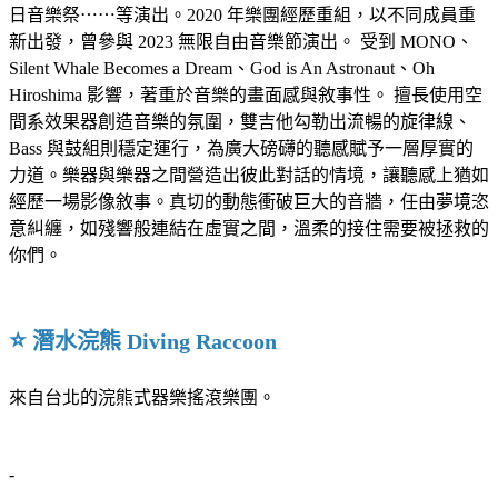
日音樂祭⋯⋯等演出。2020 年樂團經歷重組，以不同成員重
新出發，曾參與 2023 無限自由音樂節演出。 受到 MONO、
Silent Whale Becomes a Dream、God is An Astronaut、Oh
Hiroshima 影響，著重於音樂的畫面感與敘事性。 擅長使用空
間系效果器創造音樂的氛圍，雙吉他勾勒出流暢的旋律線、
Bass 與鼓組則穩定運行，為廣大磅礴的聽感賦予一層厚實的
力道。樂器與樂器之間營造出彼此對話的情境，讓聽感上猶如
經歷一場影像敘事。真切的動態衝破巨大的音牆，任由夢境恣
意糾纏，如殘響般連結在虛實之間，溫柔的接住需要被拯救的
你們。
⭐️
潛水浣熊 Diving Raccoon
來自台北的浣熊式器樂搖滾樂團。
-