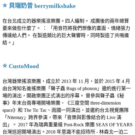
⭐️
貝瑞奶昔 berrymilkshake
在台北成立的器樂搖滾樂團。四人編制。 成團後的兩年總算
要來做些什麼了。 ： 「用音符將我們想像的畫面、情緒張力
傳達給人們。 在製造類比的巨大聲響時，同時製造了共鳴連
結。」
⭐️
CustoMood
台灣器樂搖滾樂團，成立於 2013 年 11 月，並於 2015 年 4 月
由台灣知名後搖樂團「聲子蟲 Bugs of phonon」邀約進行第一
場的演出，開啟樂團正式演出的序幕。 曾參與聲子蟲《秘
事》年末台南專場開場樂團、《三度空間 three-dimension
space》和 The Tic Tac、雨國一同演出，並邀約台北視覺團隊
「Nitemay」跨界參演，帶來「音樂與影像結合的 Live 演
出」。 2017 年為瑞典重量級 Post-Rock 樂團 SEAS OF YEARS
台灣巡迴開場演出。2018 年意識不能招待所 - 林森北一泊二