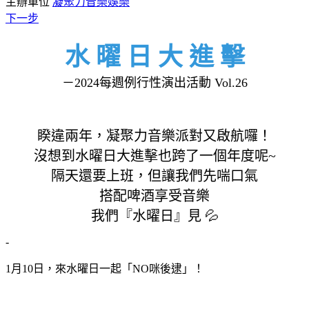
主辦單位
凝聚力音樂娛樂
下一步
水 曜 日 大 進 擊
－2024每週例行性演出活動 Vol.26
睽違兩年，凝聚力音樂派對又啟航囉！
沒想到水曜日大進擊也跨了一個年度呢~
隔天還要上班，但讓我們先喘口氣
搭配啤酒享受音樂
我們『水曜日』見 💦
-
1月10日，來水曜日一起「NO咪後逮」！