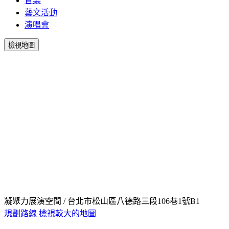
音樂
藝文活動
演唱會
檢視地圖
凝聚力展演空間 / 台北市松山區八德路三段106巷1號B1
規劃路線
檢視較大的地圖