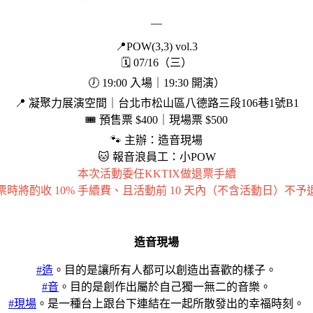
—
📍POW(3,3) vol.3
🗓️ 07/16（三）
🕖 19:00 入場｜19:30 開演）
📍 凝聚力展演空間｜台北市松山區八德路三段106巷1號B1
🎟️ 預售票 $400｜現場票 $500
🐾 主辦：造音現場
🐱 報音浪員工：小POW
本次活動委任KKTIX做退票手續
票時將酌收 10% 手續費、且活動前 10 天內（不含活動日）不予
造音現場
#造
。目的是讓所有人都可以創造出喜歡的樣子。
#音
。目的是創作出屬於自己獨一無二的音樂。
#現場
。是一種台上跟台下連結在一起所散發出的幸福時刻。