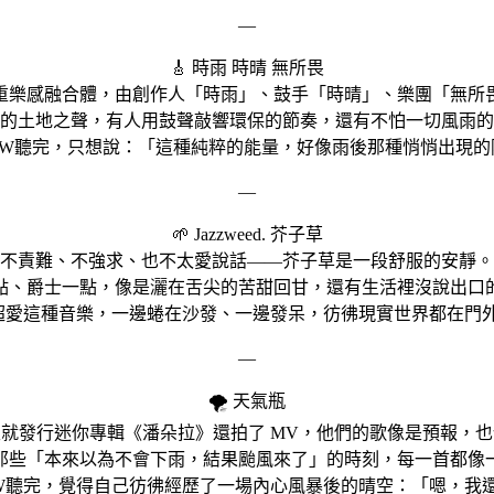
—
🎸 時雨 時晴 無所畏
重樂感融合體，由創作人「時雨」、鼓手「時晴」、樂團「無所
的土地之聲，有人用鼓聲敲響環保的節奏，還有不怕一切風雨的
POW聽完，只想說：「這種純粹的能量，好像雨後那種悄悄出現
—
🌱 Jazzweed. 芥子草
不責難、不強求、也不太愛說話——芥子草是一段舒服的安靜。
ll 一點、爵士一點，像是灑在舌尖的苦甜回甘，還有生活裡沒說出口
OW超愛這種音樂，一邊蜷在沙發、一邊發呆，彷彿現實世界都在門
—
🌪️ 天氣瓶
就發行迷你專輯《潘朵拉》還拍了 MV，他們的歌像是預報，
那些「本來以為不會下雨，結果颱風來了」的時刻，每一首都像
POW聽完，覺得自己彷彿經歷了一場內心風暴後的晴空：「嗯，我