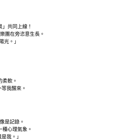
畏」共同上線！
樂團在旁恣意生長。
的陽光。」
的柔軟。
外等我醒來。
也像是記錄。
一種心理氣象。
還是我。」