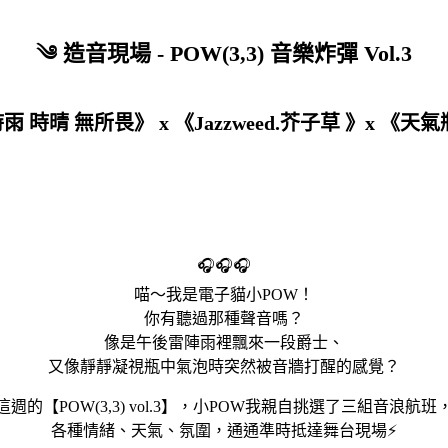
༄ 造音現場 - POW(3,3) 音樂炸彈 Vol.3
雨 時晴 無所畏
》 x 《Jazzweed.芥子草 》x 《天氣
🎧🎧🎧
喵～我是電子貓小POW！
你有聽過那種聲音嗎？
像是午後雷陣雨裡飄來一段爵士、
又像靜靜凝視瓶中氣泡時突然被音牆打醒的感覺？
這週的【POW(3,3) vol.3】，小POW我親自挑選了三組音浪航班
各種情緒、天氣、氛圍，通通準時抵達舞台現場⚡