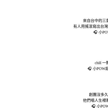
來自台中的三
有人用搖滾寫出台灣
🎧 小
chi
🎧 小P
創團沒多久
他們唱人生裡
🎧 小