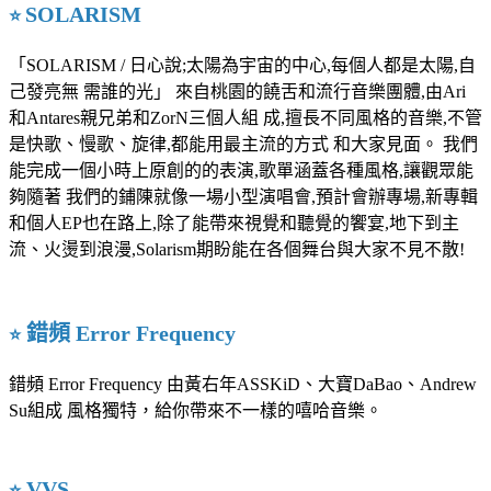
SOLARISM
⭐️
「SOLARISM / 日心說;太陽為宇宙的中心,每個人都是太陽,自
己發亮無 需誰的光」 來自桃園的饒舌和流行音樂團體,由Ari
和Antares親兄弟和ZorN三個人組 成,擅長不同風格的音樂,不管
是快歌、慢歌、旋律,都能用最主流的方式 和大家見面。 我們
能完成一個小時上原創的的表演,歌單涵蓋各種風格,讓觀眾能
夠隨著 我們的鋪陳就像一場小型演唱會,預計會辦專場,新專輯
和個人EP也在路上,除了能帶來視覺和聽覺的饗宴,地下到主
流、火燙到浪漫,Solarism期盼能在各個舞台與大家不見不散!
錯頻 Error Frequency
⭐️
錯頻 Error Frequency 由黃右年ASSKiD、大寶DaBao、Andrew
Su組成 風格獨特，給你帶來不一樣的嘻哈音樂。
VVS
⭐️