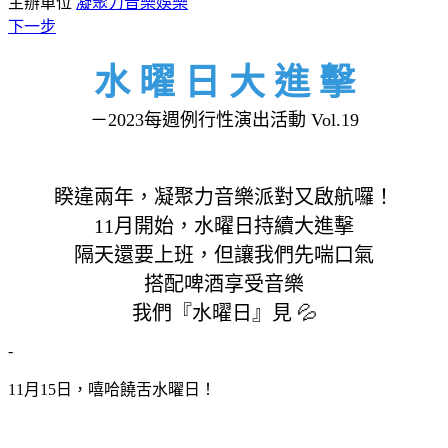
主辦單位
凝聚力音樂娛樂
下一步
水 曜 日 大 進 擊
－2023每週例行性演出活動 Vol.19
睽違兩年，凝聚力音樂派對又啟航囉！
11月開始，水曜日持續大進擊
隔天還要上班，但讓我們先喘口氣
搭配啤酒享受音樂
我們『水曜日』見 💦
-
11月15日，嘻哈饒舌水曜日！