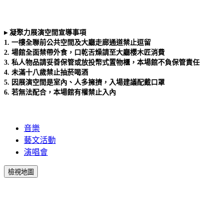
▸ 凝聚力展演空間宣導事項
1. 一樓全聯前公共空間及大廳走廊通道禁止逗留
2. 場館全面禁帶外食，口乾舌燥請至大廳櫻木匠消費
3. 私人物品請妥善保管或放投幣式置物櫃，本場館不負保管責任
4. 未滿十八歲禁止抽菸喝酒
5. 因展演空間是室內、人多擁擠，入場建議配戴口罩
6. 若無法配合，本場館有權禁止入內
音樂
藝文活動
演唱會
檢視地圖